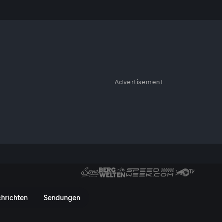
Advertisement
ungsmacher
tz, Herausgeberin von
rald Markel, Blogger und Polit-
es
Wie verfilzt sind Politik, Justi
hrichten
Sendungen