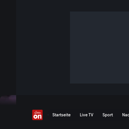
Der Talk am 26.11.
S3 E36 · 1 Std. 8 Min. · Links. Rechts. Mitte - Duell der Mein
Bei Moderator Michael Fleischhacker diskutieren: Eva Schü
"Exxpress.at", Florian Klenk, Chefredakteur des "Falter", Ge
Kommentator, Christian Mattura, Urheber der Pilnacek-Tap
Jetzt ansehen
Serie anzeigen
Polit-Skandal um Pilnacek: 
Startseite
Live TV
Sport
Nac