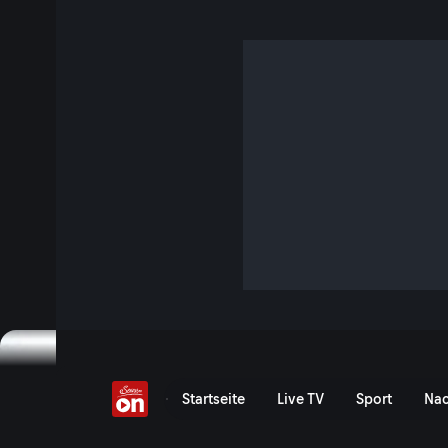
Servus Wintersport
Einzigartige Einblicke mit den ÖSV-Stars, exklusive Highl
Wintersport-Dokus: Das ist Servus Wintersport, Deine Heim
Snowboard- und nordischen Skisport.
Servus Wintersport: Weltc
Startseite
Live TV
Sport
Nac