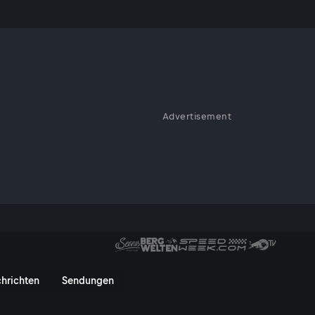
Advertisement
ights und beeindruckende
at für den heimischen Alpin-,
up-Highlights, Dokus und mehr
hrichten
Sendungen