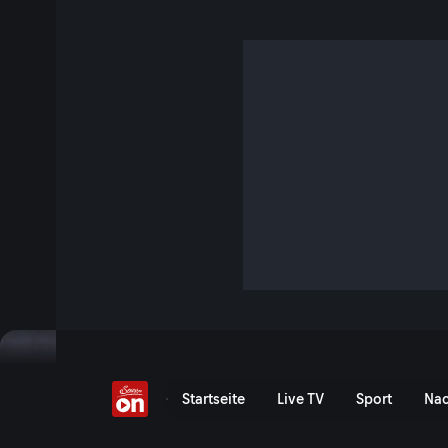
Formel 2: GP von Span
Vergangenes Event
Event-Serie anzeigen
Formel 2: Grand Prix von 
Startseite
Live TV
Sport
Nac