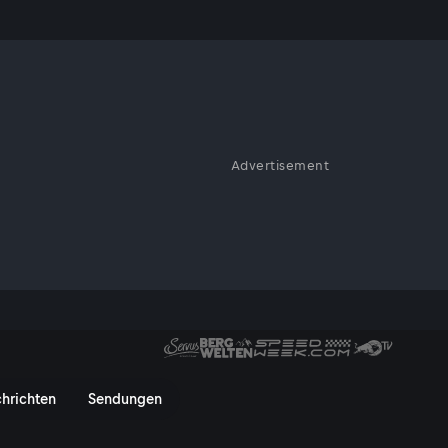
Advertisement
ien
Spanien - ServusTV On
hrichten
Sendungen