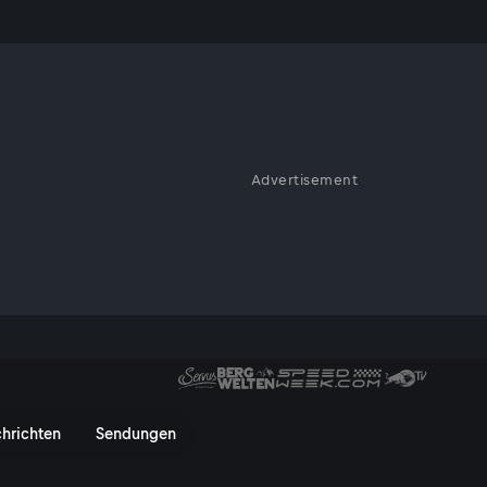
h?
Advertisement
estellungen und Perspektiven
ung, Gesellschaft, Wirtschaft
en: Können wir unsterblich we
hrichten
Sendungen