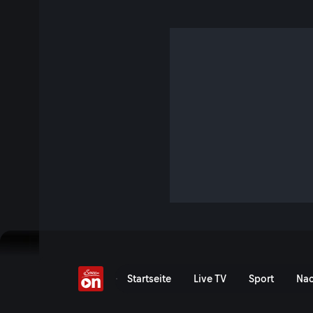
Unsterblichkeit möglic
S2 E4 · 1 Std. 4 Min. · Der Pragmaticus
Das neue Format bei ServusTV widmet sich wichtigen Frag
relevanter Themen aus den Bereichen Wissenschaft, Forsch
und Politik.
Jetzt ansehen
Serie anzeigen
Der Traum vom ewigen Leb
Startseite
Live TV
Sport
Nac