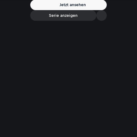
Medien argwöhnisch gegenüber. Sie seien das Instrument der
Jetzt ansehen
Populisten: Kaum kontrollierbar und entkoppelt vom staatlichen
Zugriff. Ist diese Skepsis berechtigt?
Serie anzeigen