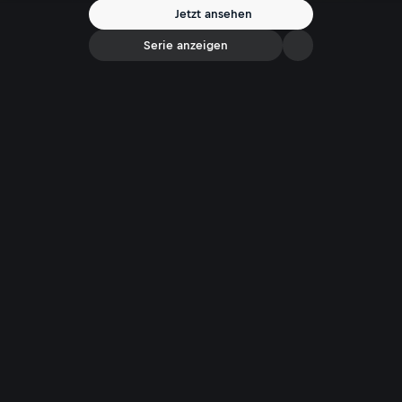
präsentiert, so abwechslungsreich sind auch die Menschen und
Jetzt ansehen
Bräuche in der unmittelbaren Umgebung. Tirol isch‘ lei oans. Aber am
Fuße des Wilden Kaisers ist es anders...
Serie anzeigen