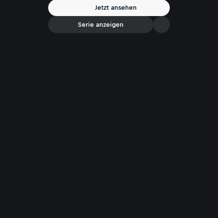
Reise durchs Leben, in der auch weniger glanzvolle Kapitel nicht
Jetzt ansehen
fehlen, und in der der 62-Jährige sogar noch ein paar Geheimnisse
preisgibt.
Serie anzeigen