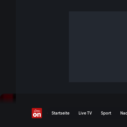
Wochenkommentar vom
S8 E18 · 8 Min. · Der Wegscheider
"Das ist so!" - Im neuen Wochenkommentar beenden wir he
Masken und Impfpflicht und lösen vorsorglich die Vorwarn
Corona oder anderer gefährlicher Seuchen aus.
Jetzt ansehen
Serie anzeigen
21. Mai - Wochenkommenta
Startseite
Live TV
Sport
Nac