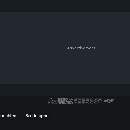
 21.05.
Advertisement
ute die sorglose Zeit ohne
stufe für neue Ausbrüche von
r von Ferdinand Wegscheider 
hrichten
Sendungen