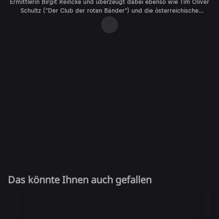
Ermittlerin Birgit Reincke und überzeugt dabei ebenso wie Tim Oliver
Schultz ("Der Club der roten Bänder") und die österreichische
Newcomerin Salka Weber ("Dunkle Wasser"). In den Nebenrollen zu
sehen: Jutta Fastian, Katrin Lux und Elke Winkens.
Das könnte Ihnen auch gefallen