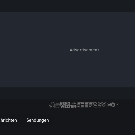
rkehr
Advertisement
gverkehr rund um Innsbruck zum
r - ServusTV On
hrichten
Sendungen