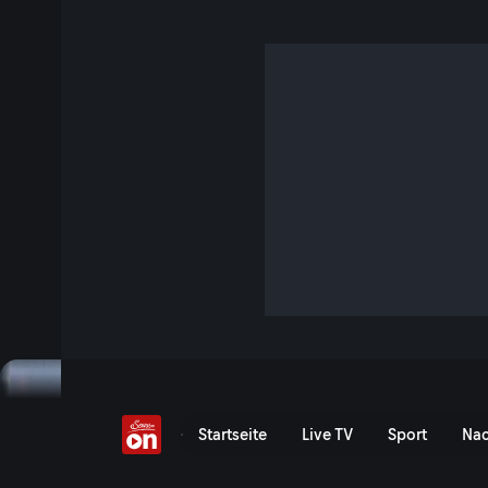
Gewitter stoppt Zugve
2 Min. · Servus am Abend
Ein kurzes, aber starkes Gewitter bringt den gesamten Zu
Erliegen. Das und mehr im Bundesländer-Überblick.
Jetzt ansehen
Serie anzeigen
Gewitter stoppt Zugverkeh
Startseite
Live TV
Sport
Nac