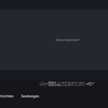
Advertisement
hen lassen. Sie erzählen, wie
d ihr Leben selbst in die Hand
räumen festhält und für sie
n
hrichten
Sendungen