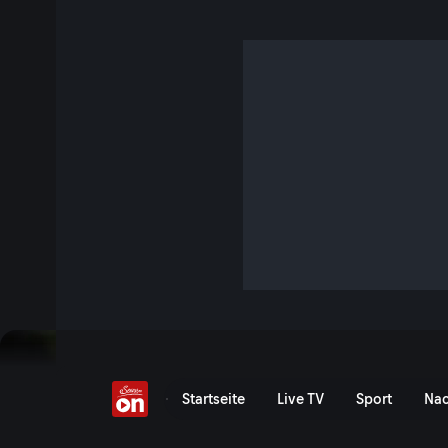
Unbeugsam!
S1 E3 · 1 Std. 15 Min. · So lässt sich's leben
Fünf Menschen, die sich von Rückschlägen nicht haben brec
sie Hindernisse überwunden, neue Perspektiven entdeckt un
genommen haben. Ihre Geschichten zeigen: Wer an seinen T
kämpft, kann über sich hinauswachsen.
Jetzt ansehen
Serie anzeigen
Unbeugsam! - ServusTV O
Startseite
Live TV
Sport
Nac