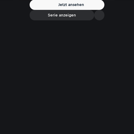
wie die Realität auch zeige. Auch Überlegungen zu einem möglichen
Jetzt ansehen
Spritpreisdeckel sieht Aiwanger kritisch - in seinen Augen sei das
Planwirtschaft.
Serie anzeigen