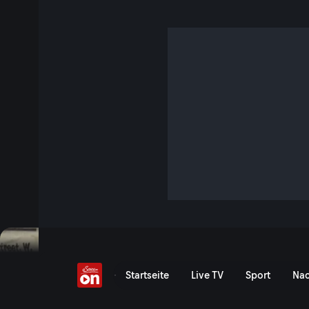
Miss Scarlet & the Duk
Die britisch-irische Erfolgskrimiserie „Miss Scarlet and the
von Regisseur Declan O’Dwyer und mit Kate Phillips und Stu
Hauptrollen besetzt, erzählt die Serie die Erlebnisse der ju
viktorianischen London des 19. Jahrhunderts das Detektivb
übernimmt und als erste weibliche Detektivin spannende Kri
Miss Scarlet and the Duke
Startseite
Live TV
Sport
Nac