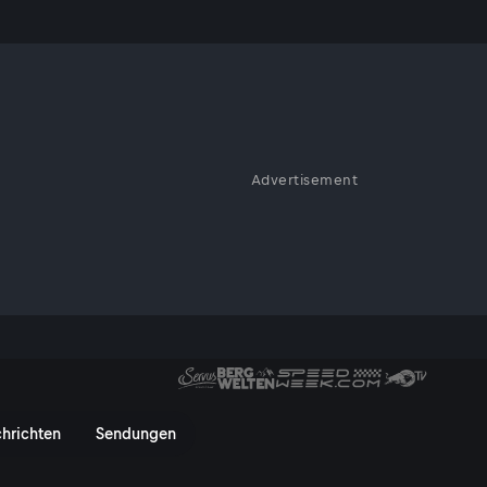
e
Advertisement
 Duke“ bei ServusTV! Inszeniert
art Martin treffend in den
ngen Eliza Scarlet, die im
üro ihres verstorbenen Vaters
minalfälle löst.
 - ServusTV On
hrichten
Sendungen