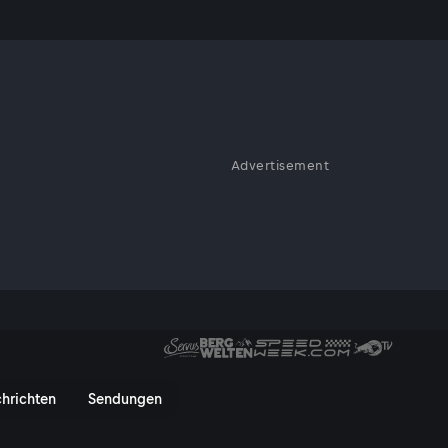
Advertisement
 Folge 91 - ServusTV On
hrichten
Sendungen