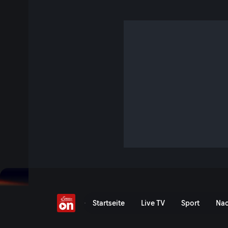
Einfach nur greislich!
2 Min. · Quizjagd
Der Clip des Tages von Folge 91.
Jetzt ansehen
Serie anzeigen
Quizjagd: Clip des Tages |
Startseite
Live TV
Sport
Nac