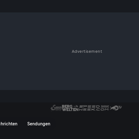
Advertisement
ka
uzuka - ServusTV On
hrichten
Sendungen