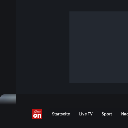
FIM EWC: 8h von Suzu
Replay verfügbar
Event-Serie anzeigen
FIM EWC: 8 Stunden von S
Startseite
Live TV
Sport
Nac