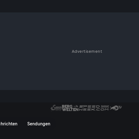
Advertisement
gsmacher
hutz über alles: Grundrechte in
Darüber diskutieren bei Michael
arwick, Politikwissenschaftler,
vos: Diktat der Elite? - Servus
hrichten
Sendungen