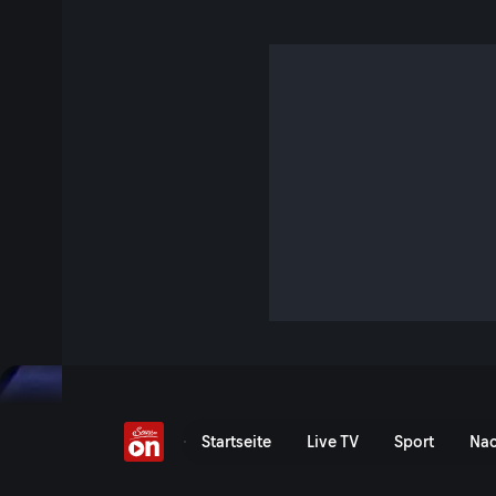
Der Talk am 22.01.
S3 E2 · 1 Std. 7 Min. · Links. Rechts. Mitte - Duell der Meinun
Weltwirtschaftsforum in Davos: Diktat der Elite? // Klimasc
Gefahr? // Militärkonferenz in Ramstein: Krieg ohne Ende? 
Fleischhacker: Barbara Tóth, Falter-Journalistin, Johannes V
Roland Tichy, Publizist, Heimo Lepuschitz, Politikberater
Jetzt ansehen
Serie anzeigen
Weltwirtschaftsforum in Da
Startseite
Live TV
Sport
Nac