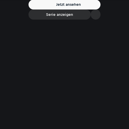
Personal, den kulturellen Problemen durch den hohen Ausländeranteil
Jetzt ansehen
und wünscht sich, dass Richter härter Strafen würden.
Serie anzeigen