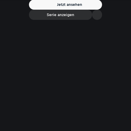
Motorradunfall, seine Liebe zu Amerika und über die deutsche
Jetzt ansehen
Neidkultur.
Serie anzeigen