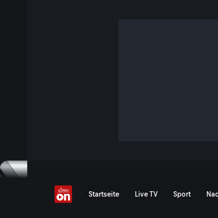
Wings for Life World R
the Scenes
6 Min. · Servus Insider
ServusTV-Studio, Catcher Car und Espresso-Bar: Reporter
Gernot Klement liefern beim Wings for Life World Run in W
die Kulissen!
Jetzt ansehen
Serie anzeigen
Beim Wings for Life World 
Startseite
Live TV
Sport
Nac