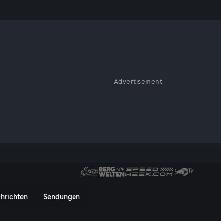
un: Behind
Advertisement
in Alina Marzi und Kommentator
ien spannende Einblicke hinter
Run in Wien hinter den Kuliss
hrichten
Sendungen