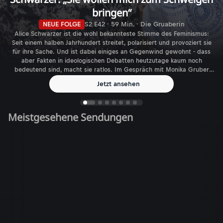
bringen“
NEUE FOLGE
S2 E42 · 59 Min. · Die Gruaberin
Alice Schwarzer ist die wohl bekannteste Stimme des Feminismus:
Seit einem halben Jahrhundert streitet, polarisiert und provoziert sie
für ihre Sache. Und ist dabei einiges an Gegenwind gewohnt - dass
aber Fakten in ideologischen Debatten heutzutage kaum noch
bedeutend sind, macht sie ratlos. Im Gespräch mit Monika Gruber
spricht die Journalistin, Autorin und Verlegerin über den aktuellen
Jetzt ansehen
Feminismus - und die gefühlt immer größer werdende Zahl
biologischer Geschlechter.
Meistgesehene Sendungen