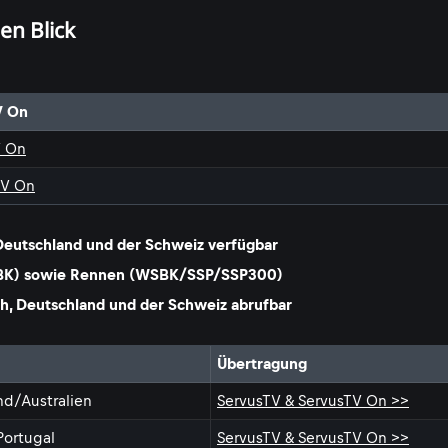
en Blick
V On
V On
TV On
 Deutschland und der Schweiz verfügbar
WSBK) sowie Rennen (WSBK/SSP/SSP300)
ch, Deutschland und der Schweiz abrufbar
Übertragung
and/Australien
ServusTV & ServusTV On >>
Portugal
ServusTV & ServusTV On >>