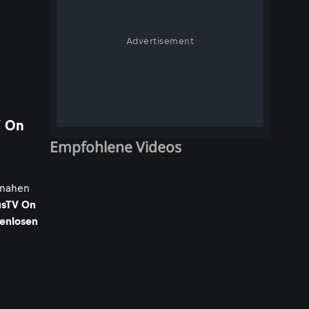
Advertisement
V On
Empfohlene Videos
nnahen
usTV On
tenlosen