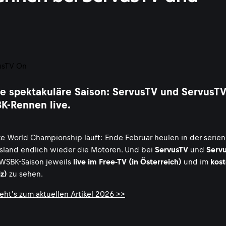
re spektakuläre Saison: ServusTV und ServusT
K-Rennen live.
ke World Championship
läuft: Ende Februar heulen in der serie
 Island endlich wieder die Motoren. Und bei
ServusTV
und
Serv
WSBK-Saison jeweils
live im Free-TV (in Österreich)
und im
kos
z)
zu sehen.
eht's zum aktuellen Artikel 2026 >>