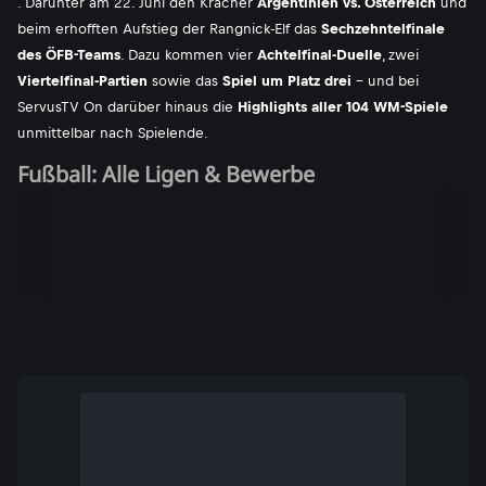
. Darunter am 22. Juni den Kracher
Argentinien vs. Österreich
und
beim erhofften Aufstieg der Rangnick-Elf das
Sechzehntelfinale
des ÖFB-Teams
. Dazu kommen vier
Achtelfinal-Duelle
, zwei
Viertelfinal-Partien
sowie das
Spiel um Platz drei
- und bei
ServusTV On darüber hinaus die
Highlights aller 104 WM-Spiele
unmittelbar nach Spielende.
Fußball: Alle Ligen & Bewerbe