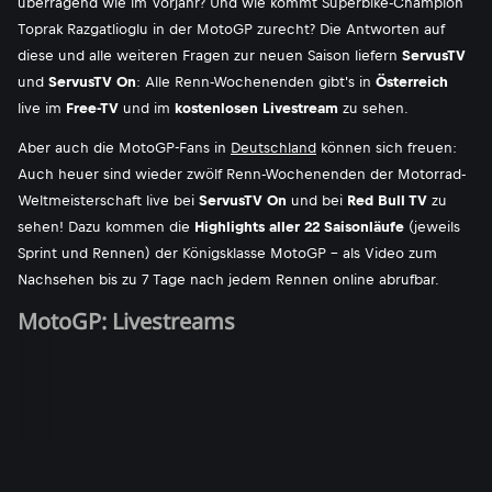
überragend wie im Vorjahr? Und wie kommt Superbike-Champion
Toprak Razgatlioglu in der MotoGP zurecht? Die Antworten auf
diese und alle weiteren Fragen zur neuen Saison liefern
ServusTV
und
ServusTV On
: Alle Renn-Wochenenden gibt's in
Österreich
live im
Free-TV
und im
kostenlosen Livestream
zu sehen.
Aber auch die MotoGP-Fans in
Deutschland
können sich freuen:
Auch heuer sind wieder zwölf Renn-Wochenenden der Motorrad-
Weltmeisterschaft live bei
ServusTV On
und bei
Red Bull TV
zu
sehen! Dazu kommen die
Highlights aller 22 Saisonläufe
(jeweils
Sprint und Rennen) der Königsklasse MotoGP - als Video zum
Nachsehen bis zu 7 Tage nach jedem Rennen online abrufbar.
MotoGP: Livestreams