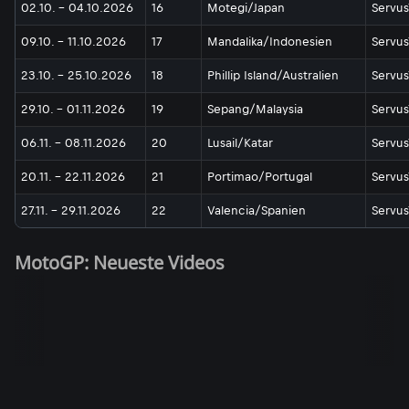
02.10. - 04.10.2026
16
Motegi/Japan
Servus
09.10. - 11.10.2026
17
Mandalika/Indonesien
Servus
23.10. - 25.10.2026
18
Phillip Island/Australien
Servus
29.10. - 01.11.2026
19
Sepang/Malaysia
Servus
06.11. - 08.11.2026
20
Lusail/Katar
Servus
20.11. - 22.11.2026
21
Portimao/Portugal
Servus
27.11. - 29.11.2026
22
Valencia/Spanien
Servus
MotoGP: Neueste Videos