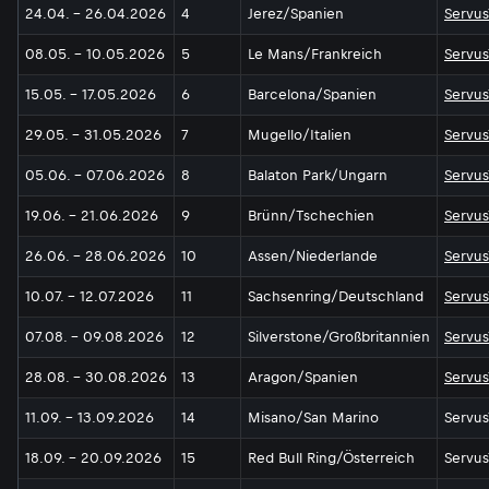
24.04. - 26.04.2026
4
Jerez/Spanien
Servus
08.05. - 10.05.2026
5
Le Mans/Frankreich
Servus
15.05. - 17.05.2026
6
Barcelona/Spanien
Servus
29.05. - 31.05.2026
7
Mugello/Italien
Servus
05.06. - 07.06.2026
8
Balaton Park/Ungarn
Servus
19.06. - 21.06.2026
9
Brünn/Tschechien
Servus
26.06. - 28.06.2026
10
Assen/Niederlande
Servus
10.07. - 12.07.2026
11
Sachsenring/Deutschland
Servus
07.08. - 09.08.2026
12
Silverstone/Großbritannien
Servus
28.08. - 30.08.2026
13
Aragon/Spanien
Servus
11.09. - 13.09.2026
14
Misano/San Marino
Servus
18.09. - 20.09.2026
15
Red Bull Ring/Österreich
Servus