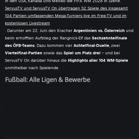
in den USA, Kanada und Mexiko die FIFA WM 2026 in Szene.
ServusTV und ServusTV On übertragen 52 Spiele des insgesamt
104 Partien umfassenden Mega-Turniers live im Free-TV und im
kostenlosen Livestream
. Darunter am 22. Juni den Kracher
Argentinien vs. Österreich
und
beim erhofften Aufstieg der Rangnick-Elf das
Sechzehntelfinale
des ÖFB-Teams
. Dazu kommen vier
Achtelfinal-Duelle
, zwei
Viertelfinal-Partien
sowie das
Spiel um Platz drei
- und bei
ServusTV On darüber hinaus die
Highlights aller 104 WM-Spiele
unmittelbar nach Spielende.
Fußball: Alle Ligen & Bewerbe