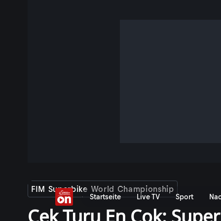
FIM Superbike World Championship
Startseite
Live TV
Sport
Nac
Çek Turu En Çok: Super