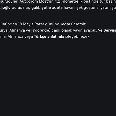
 sürücüleri Autodrom Most'un 4,2 kilometrelik pistinde tur başına
lıoğlu
burada üç galibiyetle adeta havai fişek gösterisi yapmışt
gününden 18 Mayıs Pazar gününe kadar ücretsiz
urya, Almanya ve İsviçre'de)
canlı olarak yayınlayacak. Ve
Servu
ayınla, Almanca veya
Türkçe anlatımla
izleyebilecek!