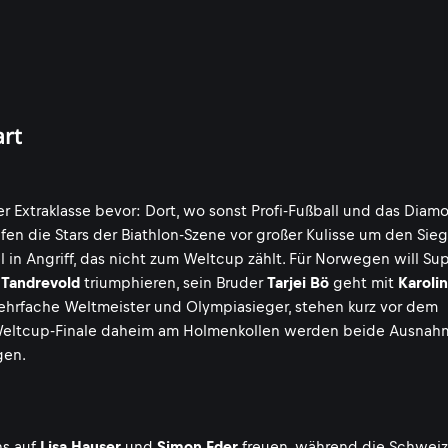
art
 Extraklasse bevor: Dort, wo sonst Profi-Fußball und das Diam
en die Stars der Biathlon-Szene vor großer Kulisse um den Sieg
n Angriff, das nicht zum Weltcup zählt. Für Norwegen will Sup
 Tandrevold
triumphieren, sein Bruder
Tarjei Bö
geht mit
Karoli
mehrfache Weltmeister und Olympiasieger, stehen kurz vor dem
 Weltcup-Finale daheim am Holmenkollen werden beide Ausnah
gen.
ns auf
Lisa Hauser
und
Simon Eder
freuen, während die Schweiz