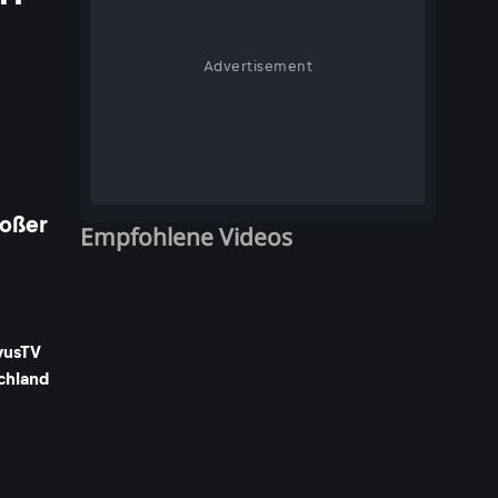
Advertisement
roßer
Empfohlene Videos
vusTV
chland