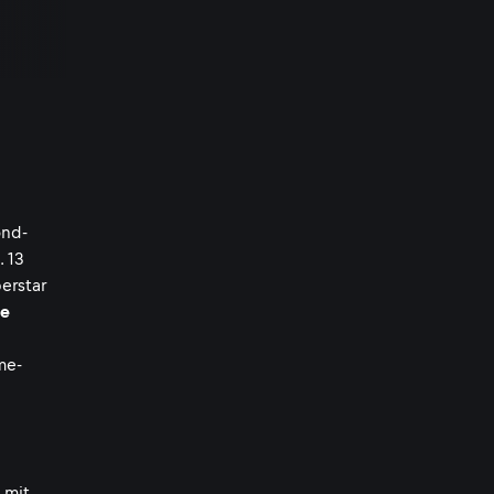
ond-
. 13
erstar
ne
me-
 mit