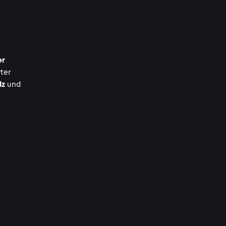
er
ter
lz
und