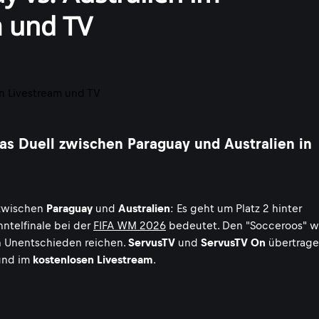
m und TV
s Duell zwischen Paraguay und Australien in
 zwischen
Paraguay
und
Australien
: Es geht um Platz 2 hinter
hntelfinale bei der
FIFA WM 2026
bedeutet. Den "Socceroos" 
in Unentschieden reichen.
ServusTV
und
ServusTV On
übertrage
nd im
kostenlosen Livestream
.