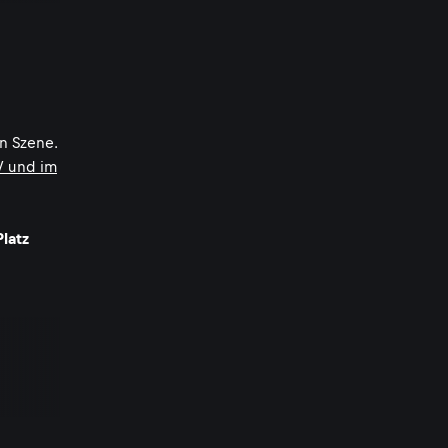
in Szene.
V und im
Platz