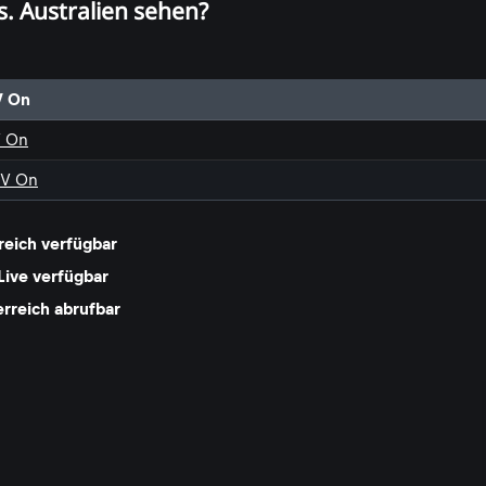
. Australien sehen?
V On
V On
TV On
reich verfügbar
Live verfügbar
erreich abrufbar