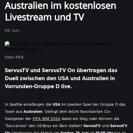
Australien im kostenlosen
Livestream und TV
08. Juni
Foto: FIFA
ServusTV und ServusTV On übertragen das
Duell zwischen den USA und Australien in
Vorrunden-Gruppe D live.
In Seattle empfangen die
USA
im zweiten Spiel der Gruppe D das
Team aus
Australien
. Gelingt dem leicht favorisierten Co-
Gastgeber der
FIFA WM 2026
dabei ein Sieg, oder können die
"Socceroos" den US-Boys ein Bein stellen?
ServusTV
und
ServusTV
On
übertragen das Match am
Freitag, 19. Juni
ab
19:35 Uhr
live im