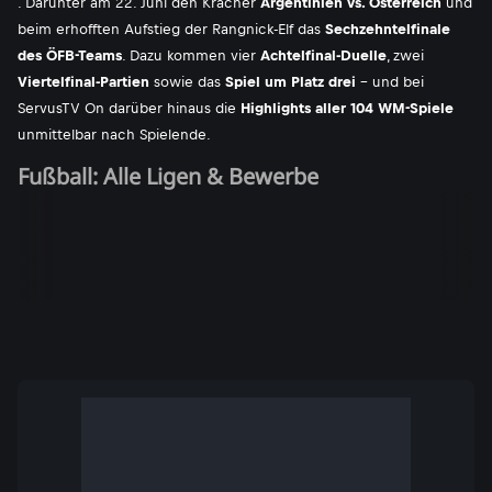
. Darunter am 22. Juni den Kracher
Argentinien vs. Österreich
und
beim erhofften Aufstieg der Rangnick-Elf das
Sechzehntelfinale
des ÖFB-Teams
. Dazu kommen vier
Achtelfinal-Duelle
, zwei
Viertelfinal-Partien
sowie das
Spiel um Platz drei
- und bei
ServusTV On darüber hinaus die
Highlights aller 104 WM-Spiele
unmittelbar nach Spielende.
Fußball: Alle Ligen & Bewerbe