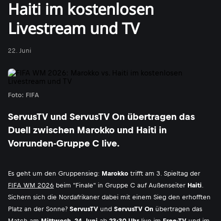
Haiti im kostenlosen
Livestream und TV
22. Juni
Foto: FIFA
ServusTV und ServusTV On übertragen das
Duell zwischen Marokko und Haiti in
Vorrunden-Gruppe C live.
Es geht um den Gruppensieg:
Marokko
trifft am 3. Spieltag der
FIFA WM 2026
beim "Finale" in Gruppe C auf Außenseiter
Haiti
.
Sichern sich die Nordafrikaner dabei mit einem Sieg den erhofften
Platz an der Sonne?
ServusTV
und
ServusTV On
übertragen das
Match am
Mittwoch, 24. Juni
ab
23:30 Uhr
live im
Free-TV
und im