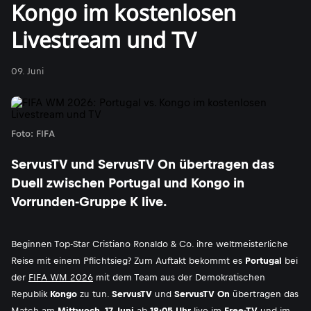
Kongo im kostenlosen
Livestream und TV
09. Juni
Foto: FIFA
ServusTV und ServusTV On übertragen das
Duell zwischen Portugal und Kongo in
Vorrunden-Gruppe K live.
Beginnen Top-Star Cristiano Ronaldo & Co. ihre weltmeisterliche
Reise mit einem Pflichtsieg? Zum Auftakt bekommt es
Portugal
bei
der
FIFA WM 2026
mit dem Team aus der Demokratischen
Republik
Kongo
zu tun.
ServusTV
und
ServusTV On
übertragen das
Match am
Mittwoch, 17. Juni
ab
18:05 Uhr
live im
Free-TV
und im