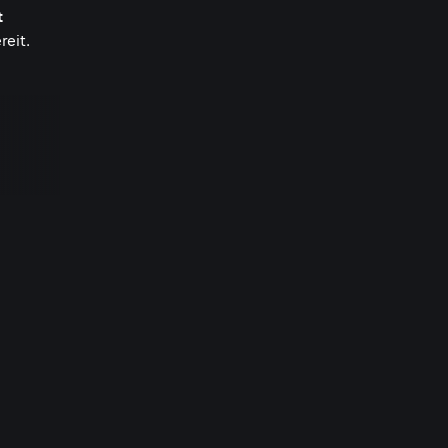
t
reit.