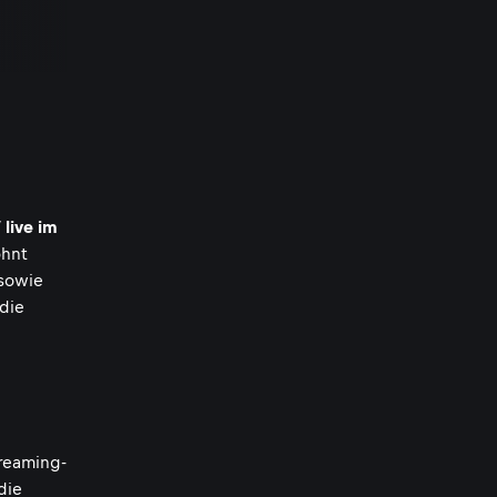
 live im
ohnt
sowie
 die
reaming-
 die