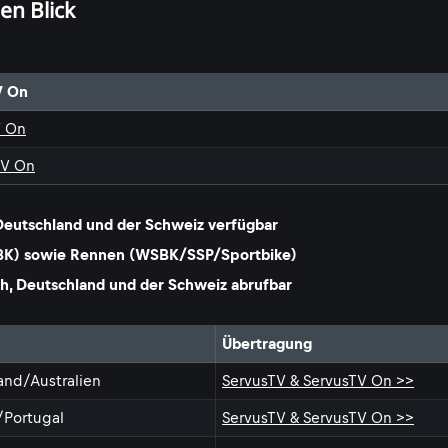
en Blick
V On
V On
TV On
 Deutschland und der Schweiz verfügbar
SBK) sowie Rennen (WSBK/SSP/Sportbike)
ch, Deutschland und der Schweiz abrufbar
Übertragung
sland/Australien
ServusTV & ServusTV On >>
/Portugal
ServusTV & ServusTV On >>